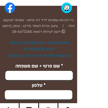
כל הזכויות שמורות לד״ר דוד מילוא - מומחה לשיקום
הפה | עיצוב ובניית האתר: מדיקו -
שיווק, פרסום
Ⓒ
וייעוץ לשירותי רפואה
08-6672288
לתאום פגישת ייעוץ מומחה ללא עלות
חייגו:
03-9501701
או השאירו פרטים ונחזור אליכם בהקדם
שם פרטי + שם משפחה
טלפון
Email